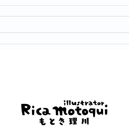
お仕事：新編 言語文化 改訂
お仕
版
訂版