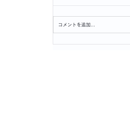
コメントを追加…
「OPA夏フェスおもちかえり
展2026」本日から始まりま
す！