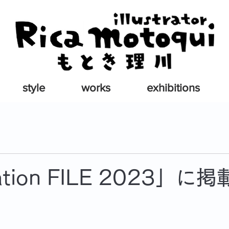
style
works
exhibitions
tration FILE 2023」に