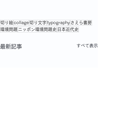
切り絵
collage
切り文字
typography
さえら書房
環境問題
ニッポン環境問題史
日本近代史
すべて表示
最新記事