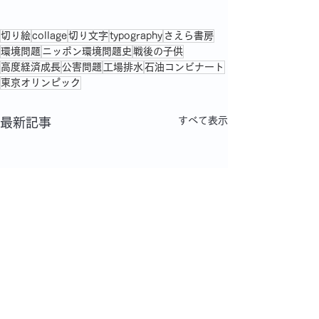
切り絵
collage
切り文字
typography
さえら書房
環境問題
ニッポン環境問題史
戦後の子供
高度経済成長
公害問題
工場排水
石油コンビナート
東京オリンピック
すべて表示
最新記事