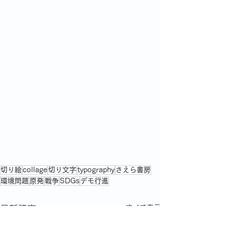
切り絵
collage
切り文字
typography
さえら書房
環境問題
原発
戦争
SDGs
デモ行進
すべて表示
最新記事