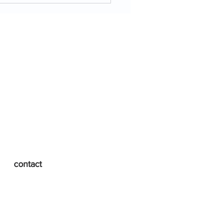
事：新編 現代の国語 改
contact