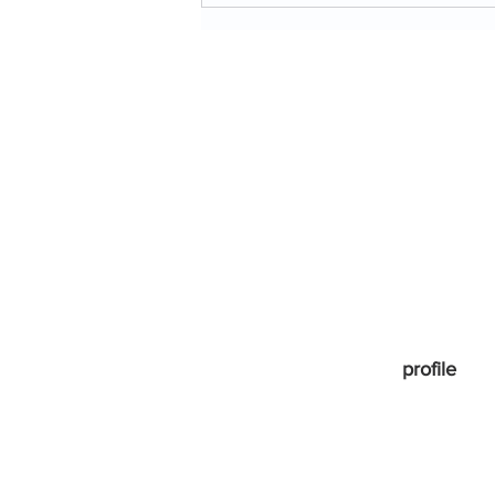
「OPA夏フェスおもちかえり
展2026」本日から始まりま
す！
profile