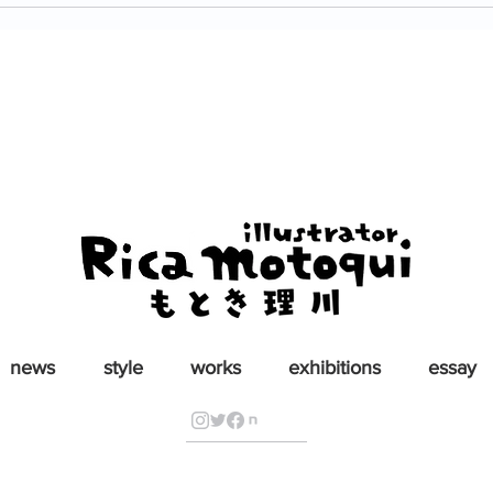
お仕事：新編 言語文化 改訂
お仕
版
訂版
news
style
works
exhibitions
essay