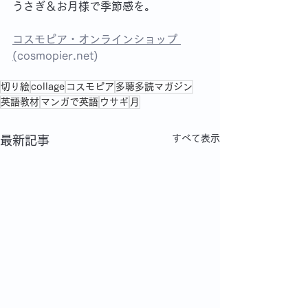
うさぎ＆お月様で季節感を。
コスモピア・オンラインショップ 
(
cosmopier.net
)
切り絵
collage
コスモピア
多聴多読マガジン
英語教材
マンガで英語
ウサギ
月
すべて表示
最新記事