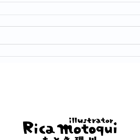
お仕事：新編 言語文化 改訂
お仕
版
訂版