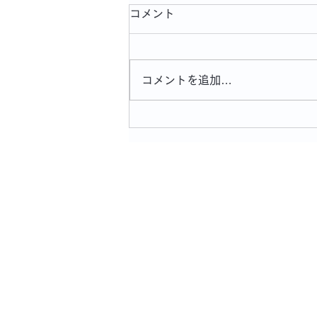
コメント
コメントを追加…
「OPA夏フェスおもちかえり
展2026」本日から始まりま
す！