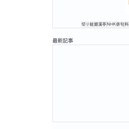
切り絵
銀漢亭
NHK俳句
料
最新記事