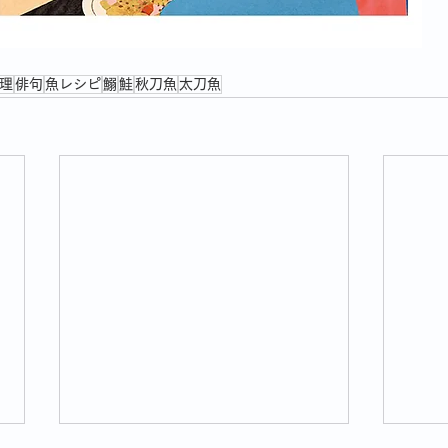
理
俳句
魚レシピ
鰯
鮭
秋刀魚
太刀魚