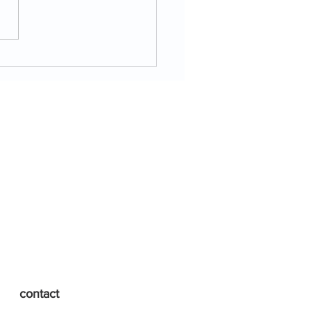
事：新編 現代の国語 改
contact