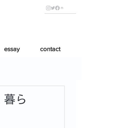
essay
contact
 暮ら
」