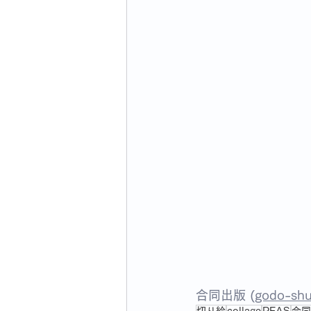
合同出版 (
godo-shu
切り絵
collage
PFAS
合同