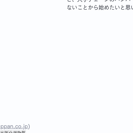
ないことから始めたいと思
ppan.co.jp
)
出版
化学物質