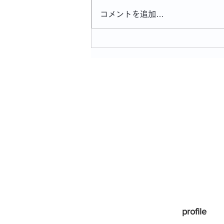
コメントを追加…
「OPA夏フェスおもちかえり
展2026」本日から始まりま
す！
profile