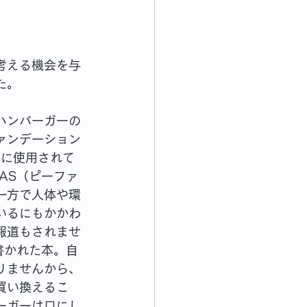
考える機会を与
た。
ハンバーガーの
ァンデーション 
ものに使用されて
AS（ピーファ
一方で人体や環
いるにもかかわ
報道もされませ
書かれた本。自
りませんから、
買い換えるこ
ーガーは口にし