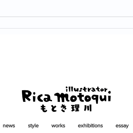
お仕事：新編 言語文化 改訂
お仕
版
訂版
news
style
works
exhibitions
essay