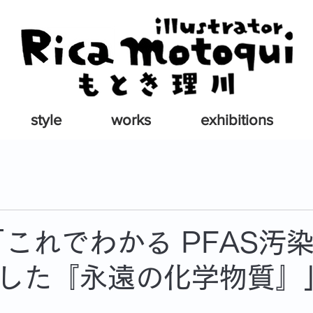
style
works
exhibitions
「これでわかる PFAS汚染
した『永遠の化学物質』