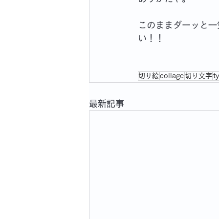
このままダーッと一
い！！
切り絵
collage
切り文字
t
最新記事