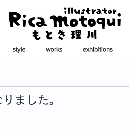
style
works
exhibitions
なりました。