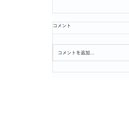
コメント
コメントを追加…
「OPA夏フェスおもちかえり
展2026」本日から始まりま
す！