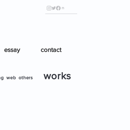
essay
contact
works
ng
web
others