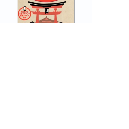
< Back
Next >