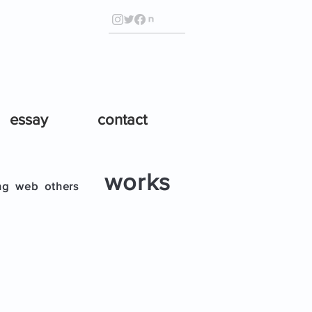
essay
contact
works
ng
web
others