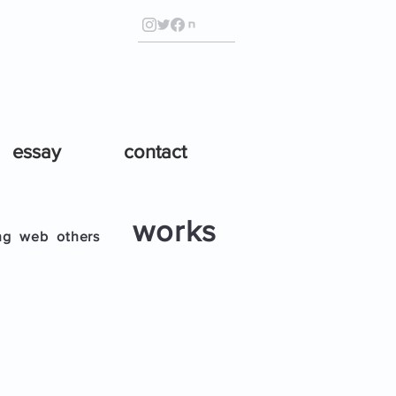
essay
contact
works
ng
web
others