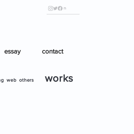
essay
contact
works
ng
web
others