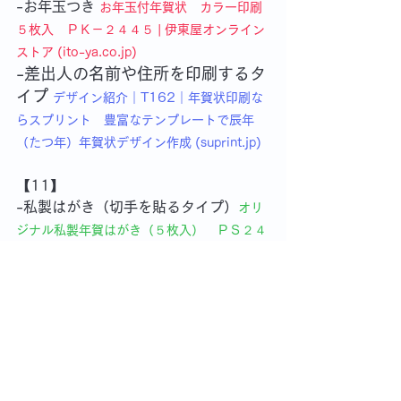
-お年玉つき
お年玉付年賀状　カラー印刷
５枚入　ＰＫ－２４４５ | 伊東屋オンライン
ストア (ito-ya.co.jp)
-差出人の名前や住所を印刷するタ
イプ
デザイン紹介｜T162｜年賀状印刷な
らスプリント　豊富なテンプレートで辰年
（たつ年）年賀状デザイン作成 (suprint.jp)
【11】
-私製はがき
（切手を貼るタイプ）
オリ
ジナル私製年賀はがき（５枚入）　ＰＳ２４
２４ | 伊東屋オンラインストア (ito-
ya.co.jp)
-差出人の名前や住所を印刷するタ
イプ
デザイン紹介｜T162｜年賀状印刷な
らスプリント　豊富なテンプレートで辰年
（たつ年）年賀状デザイン作成 (suprint.jp)