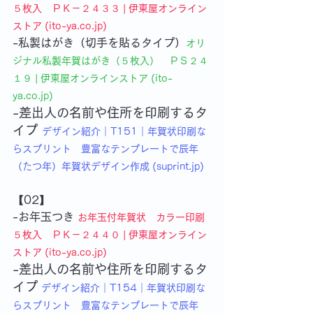
５枚入　ＰＫ－２４３３ | 伊東屋オンライン
ストア (ito-ya.co.jp)
-私製はがき
（切手を貼るタイプ）
オリ
ジナル私製年賀はがき（５枚入）　ＰＳ２４
１９ | 伊東屋オンラインストア (ito-
ya.co.jp)
-差出人の名前や住所を印刷するタ
イプ 
デザイン紹介｜T151｜年賀状印刷な
らスプリント　豊富なテンプレートで辰年
（たつ年）年賀状デザイン作成 (suprint.jp)
【02】
-お年玉つき
お年玉付年賀状　カラー印刷
５枚入　ＰＫ－２４４０ | 伊東屋オンライン
ストア (ito-ya.co.jp)
-差出人の名前や住所を印刷するタ
イプ
デザイン紹介｜T154｜年賀状印刷な
らスプリント　豊富なテンプレートで辰年